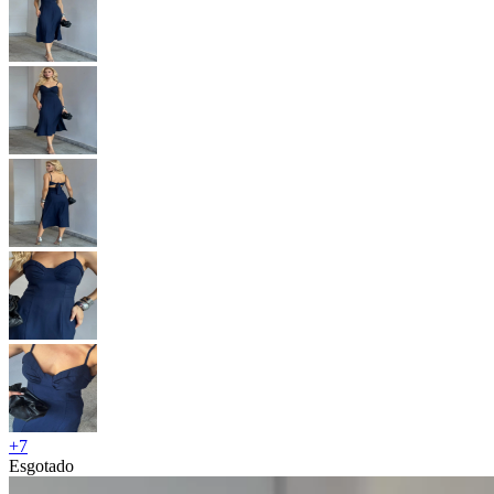
+
7
Esgotado